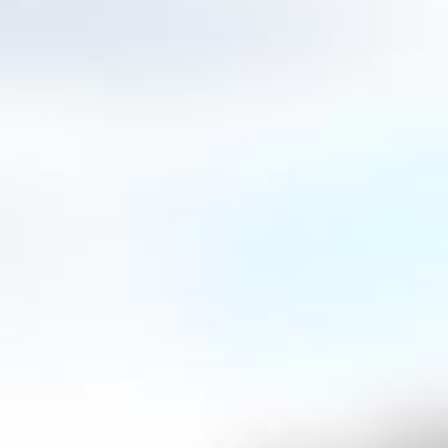
dem Amazonasgebiet. 1933 ließ er sich in Rio
begann mit der Produktion des „Underberg do 
brasilianische Kräuter avancierte rasch zum 
Gesellschaft von Rio.
Heute hält er als „Brasilberg“ Einzug in die 