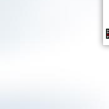
BRASILBERG
Entdecke das Geheimni
Dr. Paul Underberg, der Enkel des Underberg
Kosmopolit und leidenschaftlicher Entdecker 
Besonders aber faszinierte ihn die Kraft der 