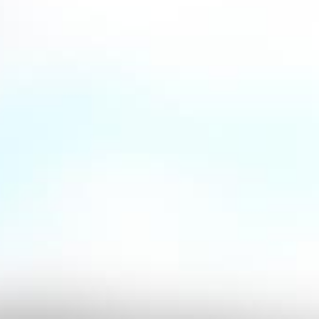
 de Janeiro nieder und
Brasil“. Der einzigartige
bevorzugten Drink der
deutsche Gastronomie.