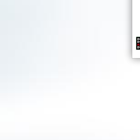
STROH 80
Die Marke STROH ist weltweit bekannt und in
Kontinenten vertreten. Ob on trade oder off t
erhältlich und begeistert mit seiner Vielseitig
pikante Rezepte werden mit STROH zu Lieblin
der Winterzeit ist STROH eine unverzichtbare
aller Art. Als Kultmarke steht STROH für Trad