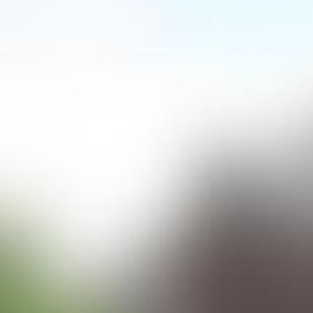
Rezeptvorschläge unter:
https://www.stroh.at
Alkoholgehalt 80% vol.
Verfügbare Größen: 500 ml
Bildmaterial