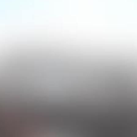
/rezepte/
Website
https://www.stroh.a
Seite drucken