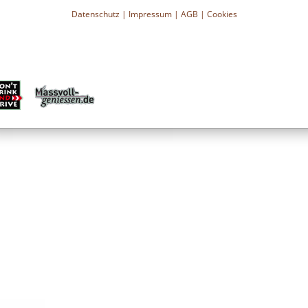
Datenschutz
|
Impressum
|
AGB
|
Cookies
 über 40 Ländern auf fünf
rade, STROH ist überall
keit: Sowohl süße als auch
gsgerichten. Besonders in
 Zutat für heiße Getränke
ition, Genuss und den