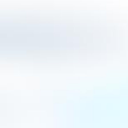
besonderen österreichischen Lebensstil.
STROH 80 ist die stärkste und bekannteste V
Produktfamilie und überzeugt durch ihren a
Alkoholgehalt von 80 % Vol. sowie ihr unverk
Die fein abgestimmte Komposition aus Vanille
geheimen Gewürzen macht STROH 80 zu eine
Spezialität. Dieses einzigartige Produkt steht
Authentizität und ist ein Symbol österreichisc
aromatischer Enricher bietet er sich vor allem
Dinge an:
• Für geschmacksintensive und herzhafte Spei
werden
• Für Mehlspeisen wie Kaiserschmarrn und T
• Für Desserts wie Tiramisu
• Für Rezepte mit geringem Flüssigkeitsgehalt 
• Für Heißgetränke und Cocktails