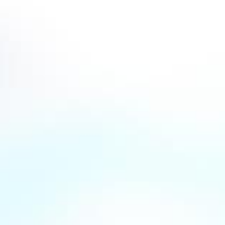
ariante der STROH-
ußergewöhnlich hohen
ennbares, intensives Aroma.
, Zimt, Nelken und weiteren
r unverwechselbaren
 für höchste Qualität und
her Genusskultur. Als
 als Zutat für folgende
sen, die heiß zubereitet
orten
wie z.B. Keksteige