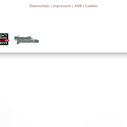
Datenschutz
|
Impressum
|
AGB
|
Cookies
ERRY BRANDY
rischen Kirschen aus
dition hat. Nur die besten
ndy kombiniert, um einen
benden Kirschgeschmack zu
t und verleiht BOLS Cherry
aus verschiedenen