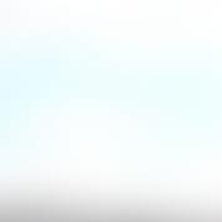
en einen ausgewogenen
it rubinroten Getränken, die
ocktails, einschließlich des