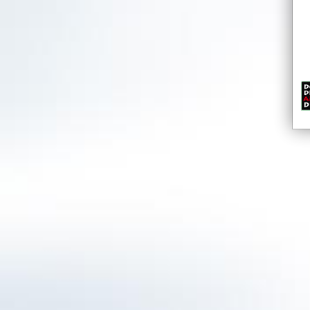
BOLS LIQUEUR CH
BOLS Cherry ist ein tiefkirschroter Likör mit f
Osteuropa, wo der Kirschbrand eine lange Tra
roten Kirschen werden mit hochwertigem Bra
frischen, aber reichen und immer gleichblei
gewährleisten. Der Kirschkern wird zerkleiner
einen zarten Amaretto-Geschmack. Extrakte 