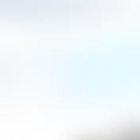
ausgewählten Kräutern und Gewürzen ergeb
Likör.
BOLS Cherry’s tiefrote Farbe liegt im Trend m
das ganze Jahr über beliebt sind.
BOLS Cherry ist perfekt für eine Vielzahl von C
Klassikers Singapore Sling.
Alkoholgehalt: 24% vol.